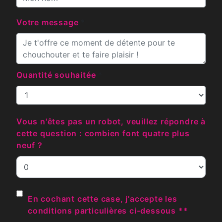
Votre message
*
Quantité souhaitée
*
Vous n'êtes pas un robot, veuillez répondre à
cette question : combien font quatre plus
neuf ?
En cochant cette case, j'accepte les
conditions particulières ci-dessous **