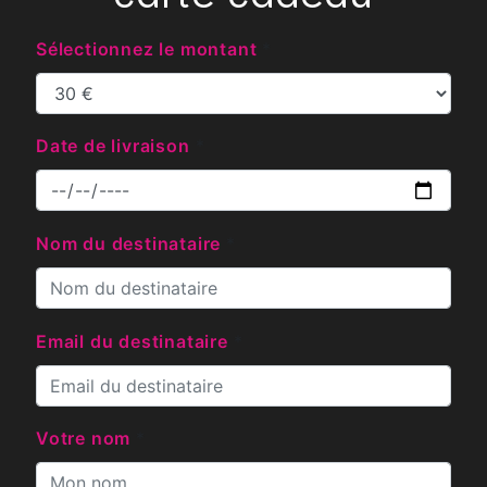
Sélectionnez le montant
*
Date de livraison
*
Nom du destinataire
*
Email du destinataire
*
Votre nom
*